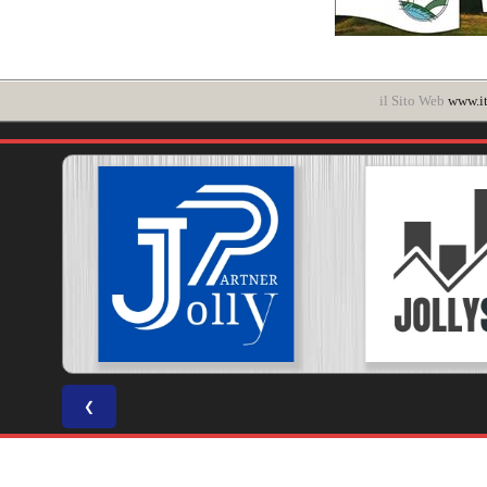
il Sito Web
www.it
❮