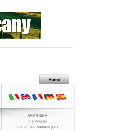
Home
ARATHENA
Via Pompei
07020 San Pantaleo (OT)