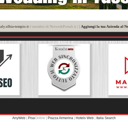
aly.olbia-tempio.it
è membro di NetworkPortali.it | [
Aggiungi la tua Azienda al N
AnyWeb
|
Pisa
Online |
Piazza Armerina
|
Hotels Web
|
Italia Search