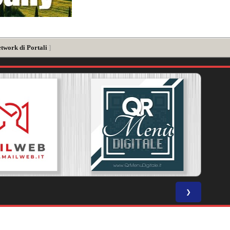
etwork di Portali
]
❯