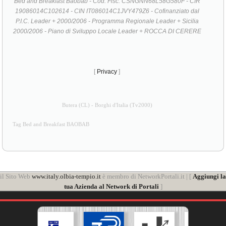
Bed and Breakfast Baobab - Cod. Fisc. CSNGNN68L58G580F - CIR
19086014C102614 - CIN IT086014C1JVY479Z6 - Cofinanziato dal
P.I.C. Leader + 2000/2006 - Programma Regionale Leader + Sicilia
2000/2006 - Piano di Sviluppo Locale Leader + ROCCA DI CERERE
[
Privacy
]
Butera (CL) - Borghi d'Italia (Tv2000)
Tag Bed and Breakfast BAOBAB
il Sito Web
www.italy.olbia-tempio.it
è membro di NetworkPortali.it | [
Aggiungi la
tua Azienda al Network di Portali
]