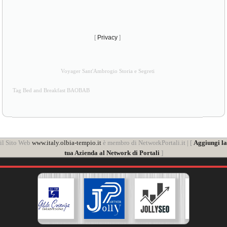
[
Privacy
]
Voyager Sant'Ambrogio Storia e Segreti
Tag Bed and Breakfast BAOBAB
il Sito Web
www.italy.olbia-tempio.it
è membro di NetworkPortali.it | [
Aggiungi la
tua Azienda al Network di Portali
]