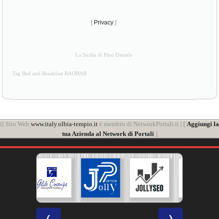
[
Privacy
]
La Sicilia di Pino Daniele
Tag Bed and Breakfast BAOBAB
il Sito Web
www.italy.olbia-tempio.it
è membro di NetworkPortali.it | [
Aggiungi la
tua Azienda al Network di Portali
]
❮
❯