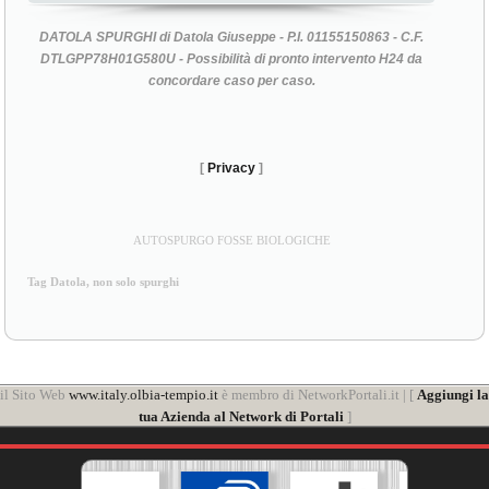
DATOLA SPURGHI di Datola Giuseppe - P.I. 01155150863 - C.F.
DTLGPP78H01G580U - Possibilità di pronto intervento H24 da
concordare caso per caso.
[
Privacy
]
AUTOSPURGO FOSSE BIOLOGICHE
Tag Datola, non solo spurghi
il Sito Web
www.italy.olbia-tempio.it
è membro di NetworkPortali.it | [
Aggiungi la
tua Azienda al Network di Portali
]