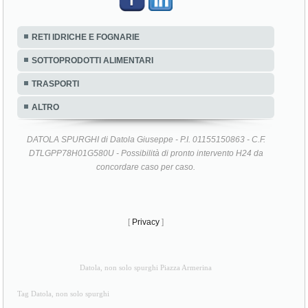
RETI IDRICHE E FOGNARIE
SOTTOPRODOTTI ALIMENTARI
TRASPORTI
ALTRO
DATOLA SPURGHI di Datola Giuseppe - P.I. 01155150863 - C.F.
DTLGPP78H01G580U - Possibilità di pronto intervento H24 da
concordare caso per caso.
[
Privacy
]
Datola, non solo spurghi Piazza Armerina
Tag Datola, non solo spurghi