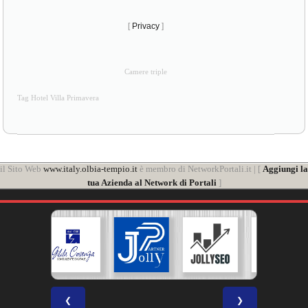
[
Privacy
]
Camere triple
Tag Hotel Villa Primavera
il Sito Web
www.italy.olbia-tempio.it
è membro di NetworkPortali.it | [
Aggiungi la
tua Azienda al Network di Portali
]
❮
❯