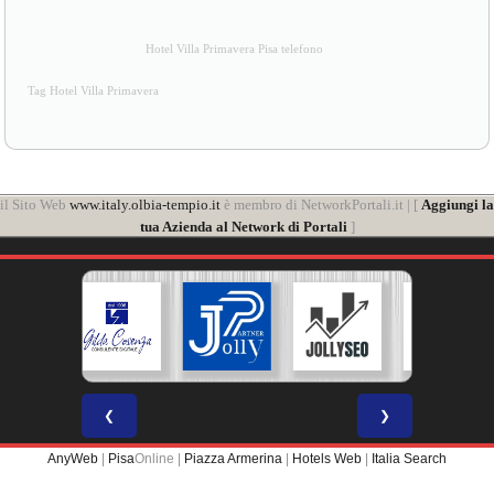
Hotel Villa Primavera Pisa telefono
Tag Hotel Villa Primavera
il Sito Web
www.italy.olbia-tempio.it
è membro di NetworkPortali.it | [
Aggiungi la
tua Azienda al Network di Portali
]
❮
❯
AnyWeb
|
Pisa
Online |
Piazza Armerina
|
Hotels Web
|
Italia Search