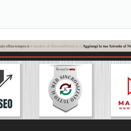
aly.olbia-tempio.it
è membro di NetworkPortali.it | [
Aggiungi la tua Azienda al N