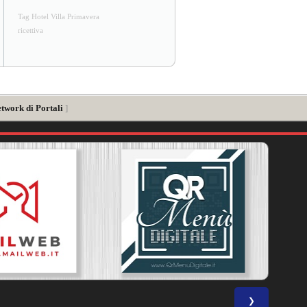
Tag Hotel Villa Primavera
ricettiva
etwork di Portali
]
❯