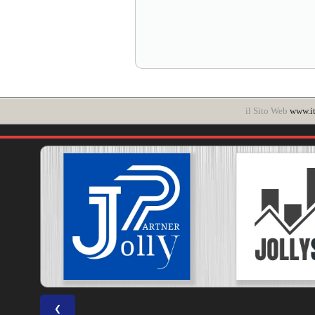
il Sito Web
www.it
❮