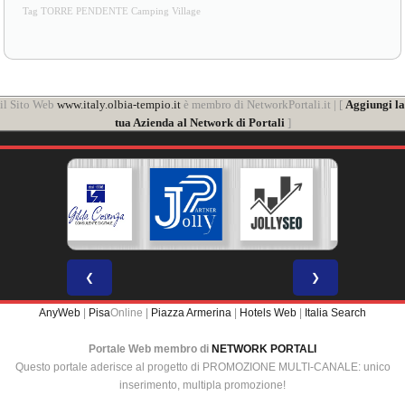
Tag TORRE PENDENTE Camping Village
il Sito Web
www.italy.olbia-tempio.it
è membro di NetworkPortali.it | [
Aggiungi la
tua Azienda al Network di Portali
]
❮
❯
AnyWeb
|
Pisa
Online |
Piazza Armerina
|
Hotels Web
|
Italia Search
Portale Web membro di
NETWORK PORTALI
Questo portale aderisce al progetto di PROMOZIONE MULTI-CANALE: unico
inserimento, multipla promozione!