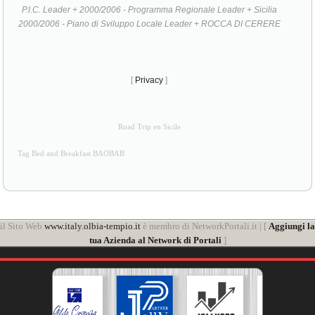
P.I.C. Leader + 2000/2006 - Programma Regionale Leader + Sicilia
2000/2006 - Piano di Sviluppo Locale Leader + ROCCA DI CERERE
[
Privacy
]
Road Trip en Sicile
Tag Bed and Breakfast BAOBAB
il Sito Web
www.italy.olbia-tempio.it
è membro di NetworkPortali.it | [
Aggiungi la
tua Azienda al Network di Portali
]