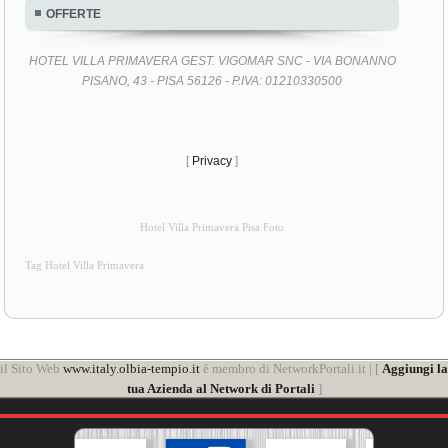
OFFERTE
HOTEL VILLA PRIMAVERA GEST. VIGOMAR SNC - VIA BONANNO
PISANO, 43 - PISA 56126 - P.IVA: 01210330500
[
Privacy
]
Hotel Villa Primavera Pisa Foto
Tag Hotel Villa Primavera
il Sito Web
www.italy.olbia-tempio.it
è membro di NetworkPortali.it | [
Aggiungi la
tua Azienda al Network di Portali
]