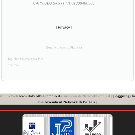
CAPRIOLO SAS - P.iva 01308480506
[
Privacy
]
Hotel Novecento Pisa Pisa
Tag Hotel Novecento Pisa
ricettiva
il Sito Web
www.italy.olbia-tempio.it
è membro di NetworkPortali.it | [
Aggiungi la
tua Azienda al Network di Portali
]