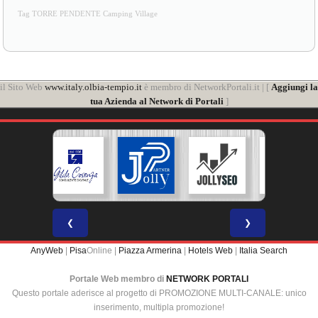
Tag TORRE PENDENTE Camping Village
il Sito Web
www.italy.olbia-tempio.it
è membro di NetworkPortali.it | [
Aggiungi la
tua Azienda al Network di Portali
]
❮
❯
AnyWeb
|
Pisa
Online |
Piazza Armerina
|
Hotels Web
|
Italia Search
Portale Web membro di
NETWORK PORTALI
Questo portale aderisce al progetto di PROMOZIONE MULTI-CANALE: unico
inserimento, multipla promozione!