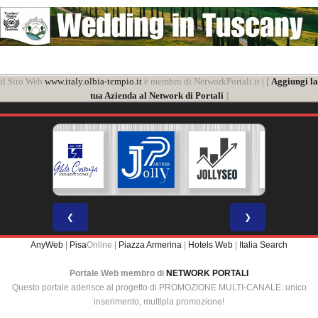
il Sito Web
www.italy.olbia-tempio.it
è membro di NetworkPortali.it | [
Aggiungi la
tua Azienda al Network di Portali
]
❮
❯
AnyWeb
|
Pisa
Online |
Piazza Armerina
|
Hotels Web
|
Italia Search
Portale Web membro di
NETWORK PORTALI
Questo portale aderisce al progetto di PROMOZIONE MULTI-CANALE: unico
inserimento, multipla promozione!