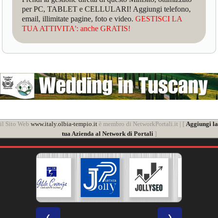
per PC, TABLET e CELLULARI! Aggiungi telefono,
email, illimitate pagine, foto e video.
GESTISCI LA
TUA ATTIVITA': anche GRATIS!
il Sito Web
www.italy.olbia-tempio.it
è membro di NetworkPortali.it | [
Aggiungi la
tua Azienda al Network di Portali
]
❮
❯