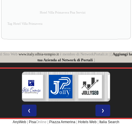
Hotel Villa Primavera Pisa Servizi
Tag Hotel Villa Primavera
il Sito Web
www.italy.olbia-tempio.it
è membro di NetworkPortali.it | [
Aggiungi la
tua Azienda al Network di Portali
]
❮
❯
AnyWeb
|
Pisa
Online |
Piazza Armerina
|
Hotels Web
|
Italia Search