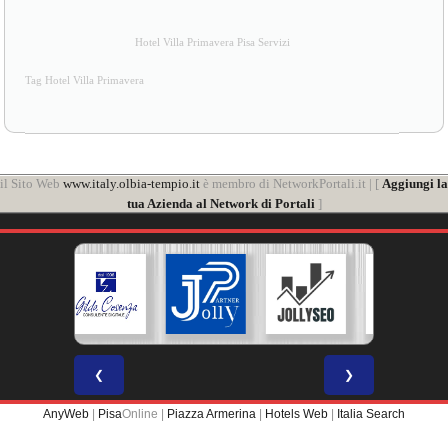
Hotel Villa Primavera Pisa Servizi
Tag Hotel Villa Primavera
il Sito Web
www.italy.olbia-tempio.it
è membro di NetworkPortali.it | [
Aggiungi la
tua Azienda al Network di Portali
]
❮
❯
AnyWeb
|
Pisa
Online |
Piazza Armerina
|
Hotels Web
|
Italia Search